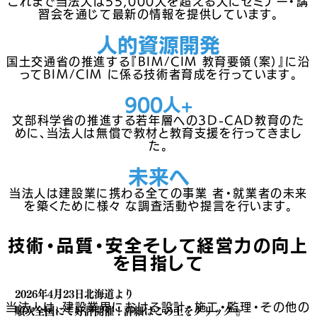
これまで当法人は
55
,000人を超える人にセミナー・講
習会を通じて最新の情報を提供しています。
人的資源開発
国土交通省の推進する『BIM/CIM 教育要領（案）』に沿
ってBIM/CIM に係る技術者育成を行っています。
900人+
文部科学省の推進する若年層への3D-CAD教育のた
めに、当法人は無償で教材と教育支援を行ってきまし
た。
未来へ
当法人は建設業に携わる全ての事業 者・就業者の未来
を築くために様々 な調査活動や提言を行います。
技術・品質・安全そして経営力の向上
を目指して
2026年4月23日北海道より
当法人は、建設業界における設計・施工・監理・その他の
順次全国にて好評開催！
詳細はこの上をクリック☝