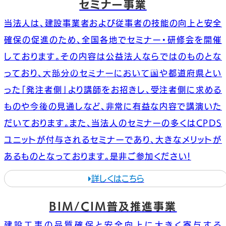
セミナー事業
当法人は、建設事業者および従事者の技能の向上と安全
確保の促進のため、全国各地でセミナー・研修会を開催
しております。その内容は公益法人ならではのものとな
BIM/CIMへ備えたスキルアップ講座
っており、大部分のセミナーにおいて国や都道府県とい
詳細はこの上をクリック☝
った「発注者側」より講師をお招きし、受注者側に求める
ものや今後の見通しなど、非常に有益な内容で講演いた
だいております。また、当法人のセミナーの多くはCPDS
ユニットが付与されるセミナーであり、大きなメリットが
あるものとなっております。是非ご参加ください！
詳しくはこちら
BIM/CIM普及推進事業
建設工事の品質確保と安全向上に大きく寄与する